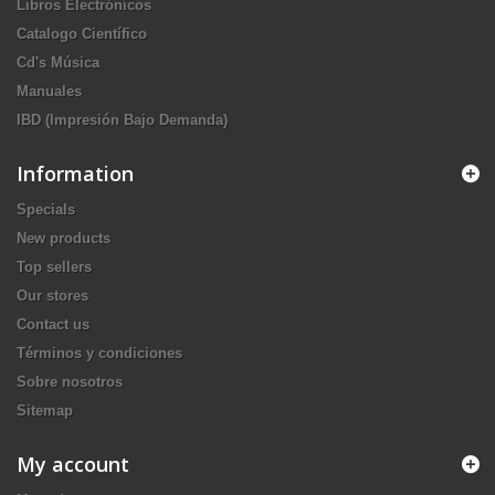
Libros Electrónicos
Catalogo Científico
Cd's Música
Manuales
IBD (Impresión Bajo Demanda)
Information
Specials
New products
Top sellers
Our stores
Contact us
Términos y condiciones
Sobre nosotros
Sitemap
My account