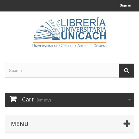
Sign in
Cart
(empty)
MENU