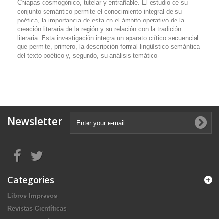
Chiapas cosmogónico, tutelar y entrañable. El estudio de su
conjunto semántico permite el conocimiento integral de su
poética, la importancia de esta en el ámbito operativo de la
creación literaria de la región y su relación con la tradición
literaria. Esta investigación integra un aparato crítico secuencial
que permite, primero, la descripción formal lingüístico-semántica
del texto poético y, segundo, su análisis temático-
Newsletter
Categories
Libros Impresos
Revistas Científicas