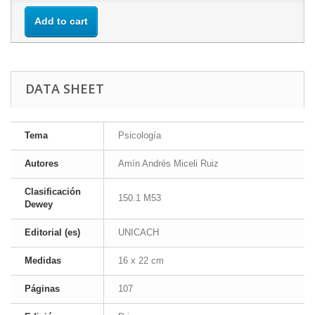
Add to cart
DATA SHEET
Tema
Psicología
Autores
Amín Andrés Miceli Ruiz
Clasificación
150.1 M53
Dewey
Editorial (es)
UNICACH
Medidas
16 x 22 cm
Páginas
107