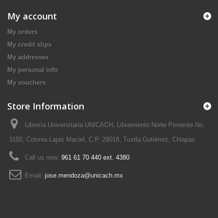
My account
My orders
My credit slips
My addresses
My personal info
My vouchers
Store Information
Librería Universitaria UNICACH, Libramiento Norte Poniente No.
1150, Colonia Lajas Maciel, C.P. 29018, Tuxtla Gutiérrez, Chiapas.
Call us now:
961 61 70 440 ext. 4380
Email:
jose.mendoza@unicach.mx