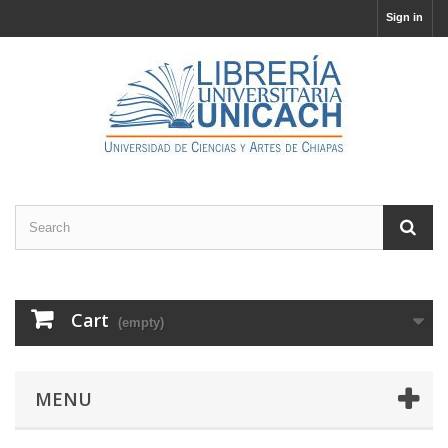
Sign in
Cart
(empty)
MENU