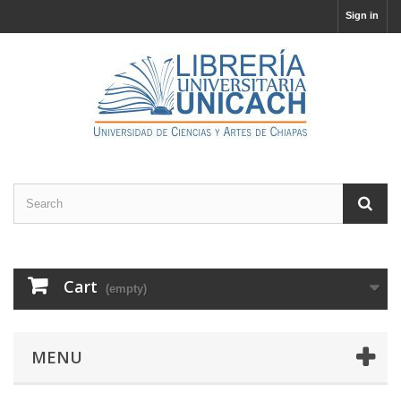
Sign in
Cart
(empty)
MENU