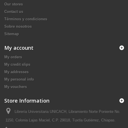
Our stores
Contact us
Términos y condiciones
Sobre nosotros
Sitemap
My account
My orders
My credit slips
My addresses
My personal info
My vouchers
Store Information
Librería Universitaria UNICACH, Libramiento Norte Poniente No.
1150, Colonia Lajas Maciel, C.P. 29018, Tuxtla Gutiérrez, Chiapas.