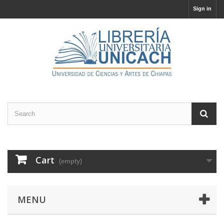
Sign in
Cart
(empty)
MENU