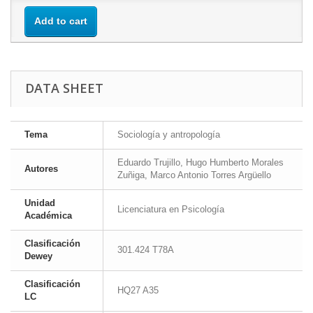
Add to cart
DATA SHEET
Tema
Sociología y antropología
Eduardo Trujillo, Hugo Humberto Morales
Autores
Zuñiga, Marco Antonio Torres Argüello
Unidad
Licenciatura en Psicología
Académica
Clasificación
301.424 T78A
Dewey
Clasificación
HQ27 A35
LC