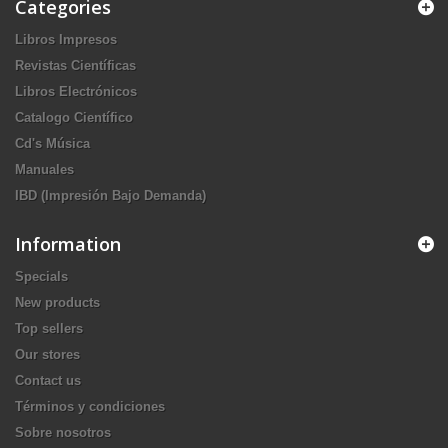
Categories
Libros Impresos
Revistas Científicas
Libros Electrónicos
Catalogo Científico
Cd's Música
Manuales
IBD (Impresión Bajo Demanda)
Information
Specials
New products
Top sellers
Our stores
Contact us
Términos y condiciones
Sobre nosotros