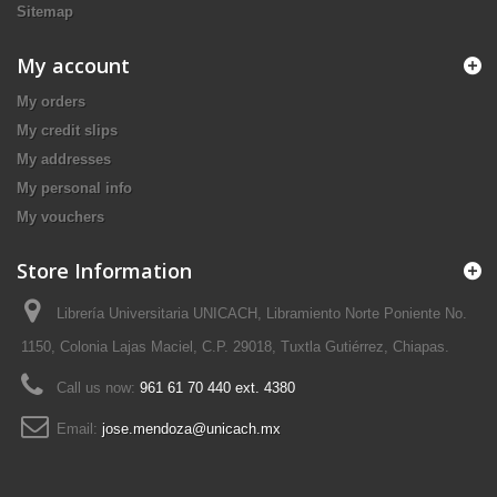
Sitemap
My account
My orders
My credit slips
My addresses
My personal info
My vouchers
Store Information
Librería Universitaria UNICACH, Libramiento Norte Poniente No.
1150, Colonia Lajas Maciel, C.P. 29018, Tuxtla Gutiérrez, Chiapas.
Call us now:
961 61 70 440 ext. 4380
Email:
jose.mendoza@unicach.mx