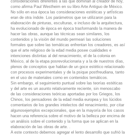
consideraciones diferentes a las que dominan al creador de hoy,
corno afirma Paul Westheim en su libro Arte Antiguo de México.
No sólo en esa época las consideraciones estéticas y artÍsticas
eran de otra índole. Los parámetros que se utilizaron para la
elaboración de pinturas, esculturas, e incluso de la arquitectura,
ha evolucionado de época en época trasformando la manera de
hacer las obras, aunque las técnicas sean similares, los
contenidos y la visión del mundo permeari las soluciones
formales que sobre las temáticas enfrentan los creadores, es así
que el arte religioso de la edad media posee cualidades e
intenciones distintas al del renacimiento, el de la colonia en
México, al de la etapa posrevolucionaria y a la de nuestros días,
plenos de conceptos que hablan de un goce estético relacionado
con procesos experimentales y de la psique postfreudiana, tanto
en el uso de materiales corno en contenidos temáticos.
Sin embargo, el seguimiento puntual sobre las teorías estéticas
y del arte es un asunto relativamente reciente, sin menoscabo
de las consideraciones teóricas aportadas por los Griegos, los
Chinos, los pensadores de la edad media europea y los lúcidos
comentarios de los grandes intelectos del renacimiento, por citar
algunosejemplos excepcionales, que en la mayoría de los casos
hacen una referencia sobre el motivo de la belleza por encima de
un análisis sobre el contenido y la forma que se aplican en la
elaboración de las obras de arte. .
A este contexto debemos agregar el lento desarrollo que sufrió la