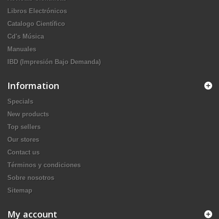
Libros Electrónicos
Catalogo Científico
Cd's Música
Manuales
IBD (Impresión Bajo Demanda)
Information
Specials
New products
Top sellers
Our stores
Contact us
Términos y condiciones
Sobre nosotros
Sitemap
My account