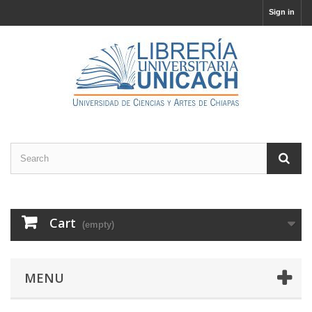
Sign in
Cart
(empty)
MENU