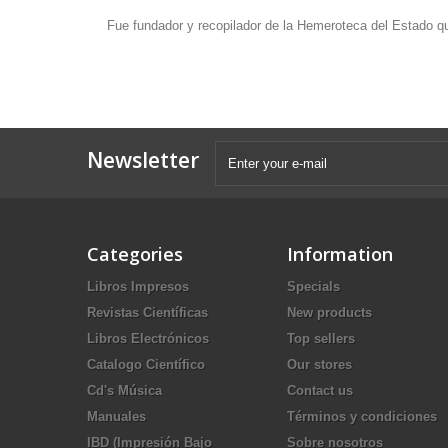
Fue fundador y recopilador de la Hemeroteca del Estado q
Newsletter
Categories
Information
Libros Impresos
Specials
Revistas Científicas
New products
Libros Electrónicos
Top sellers
Catalogo Científico
Our stores
Cd's Música
Contact us
Manuales
Términos y condiciones
IBD (Impresión Bajo
Sobre nosotros