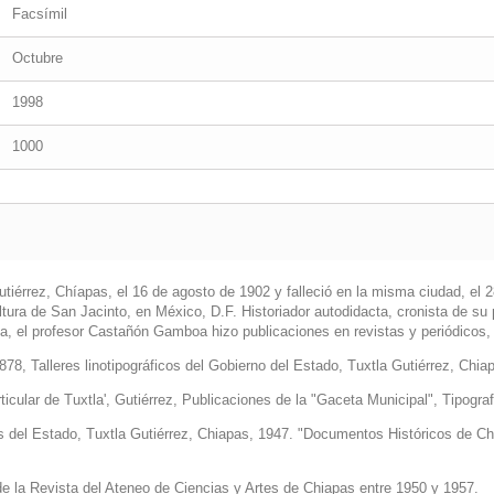
Facsímil
Octubre
1998
1000
érrez, Chíapas, el 16 de agosto de 1902 y falleció en la misma ciudad, el 2
ltura de San Jacinto, en México, D.F. Historiador autodidacta, cronista de su 
, el profesor Castañón Gamboa hizo publicaciones en revistas y periódicos, 
, Talleres linotipográficos del Gobierno del Estado, Tuxtla Gutiérrez, Chia
ticular de Tuxtla', Gutiérrez, Publicaciones de la "Gaceta Municipal", Tipogr
icos del Estado, Tuxtla Gutiérrez, Chiapas, 1947. "Documentos Históricos de C
e la Revista del Ateneo de Ciencias y Artes de Chiapas entre 1950 y 1957.