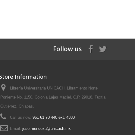
Follow us
Store Information
Librería Universitaria UNICACH, Libramiento Norte
Poniente No. 1150, Colonia Lajas Maciel, C.P. 29018, Tuxtla
Gutiérrez, Chiapas.
Call us now:
961 61 70 440 ext. 4380
Email:
jose.mendoza@unicach.mx