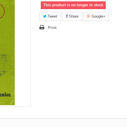
This product is no longer in stock
Tweet
Share
Google+
Print