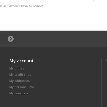
ue actualmente lleva su nombre.
My account
My orders
My credit slips
My addresses
My personal info
My vouchers