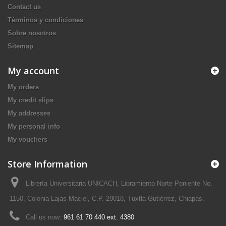
Contact us
Términos y condiciones
Sobre nosotros
Sitemap
My account
My orders
My credit slips
My addresses
My personal info
My vouchers
Store Information
Librería Universitaria UNICACH, Libramiento Norte Poniente No.
1150, Colonia Lajas Maciel, C.P. 29018, Tuxtla Gutiérrez, Chiapas.
Call us now:
961 61 70 440 ext. 4380