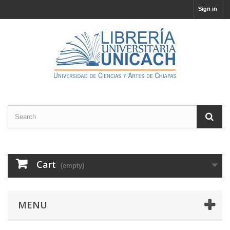
Sign in
Cart
(empty)
MENU