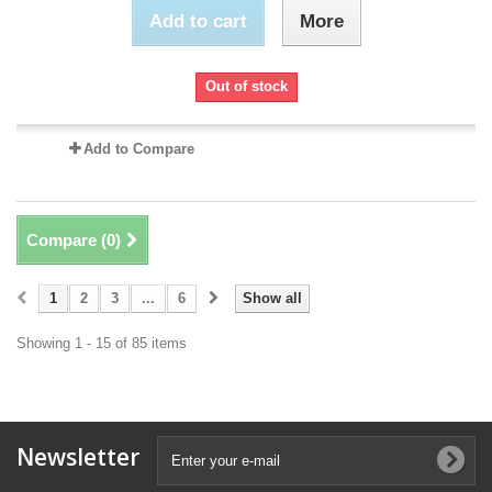
Add to cart
More
Out of stock
Add to Compare
Compare (
0
)
1
2
3
...
6
Show all
Showing 1 - 15 of 85 items
Newsletter