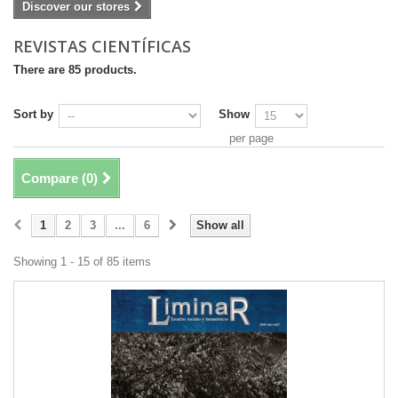
Discover our stores
REVISTAS CIENTÍFICAS
There are 85 products.
Sort by
Show
per page
Compare (
0
)
1
2
3
...
6
Show all
Showing 1 - 15 of 85 items